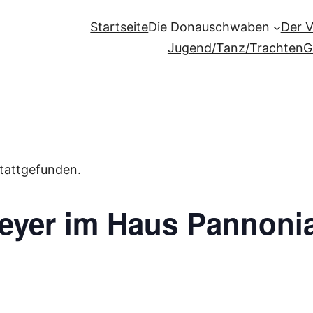
Startseite
Die Donauschwaben
Der 
Jugend/Tanz/Trachten
G
stattgefunden.
peyer im Haus Pannoni