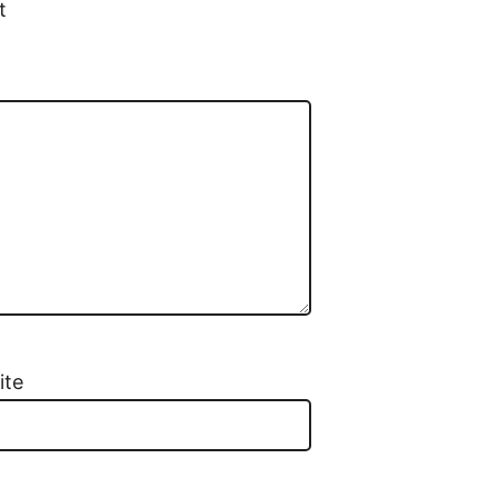
t
ite