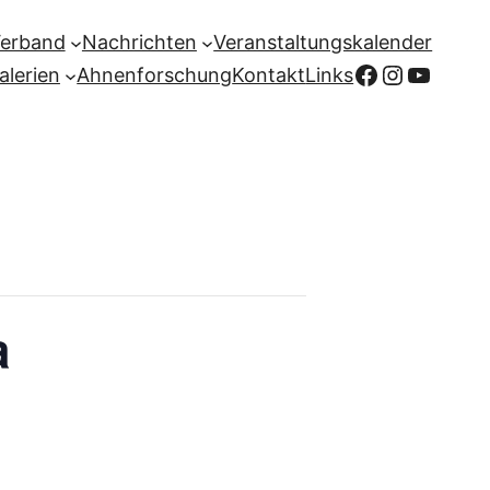
Verband
Nachrichten
Veranstaltungskalender
Facebook
Instagr
YouTu
alerien
Ahnenforschung
Kontakt
Links
a