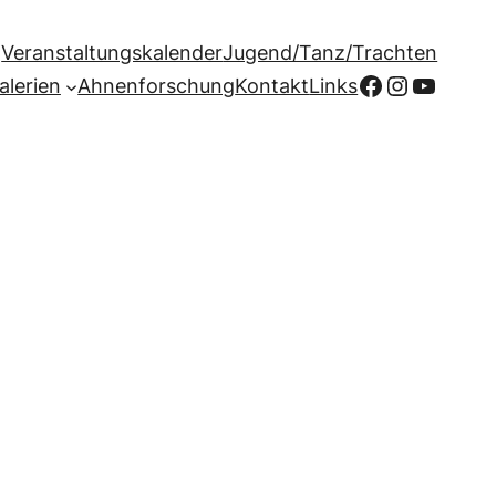
Veranstaltungskalender
Jugend/Tanz/Trachten
Facebook
Instagr
YouTu
alerien
Ahnenforschung
Kontakt
Links