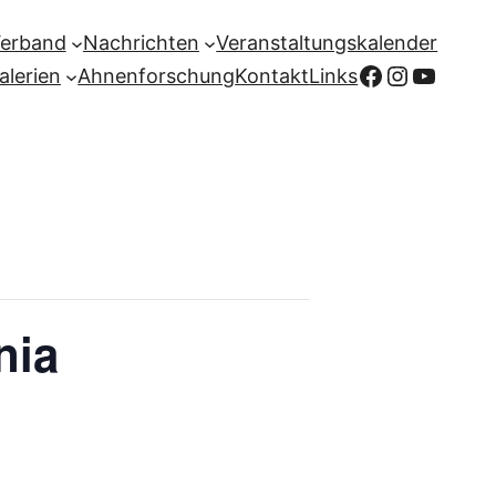
Verband
Nachrichten
Veranstaltungskalender
Facebook
Instagr
YouTu
alerien
Ahnenforschung
Kontakt
Links
nia