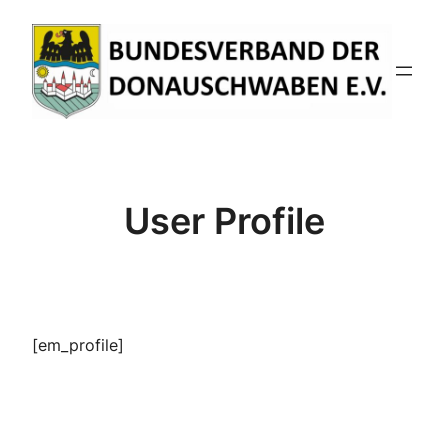
Zum
Inhalt
springen
User Profile
[em_profile]